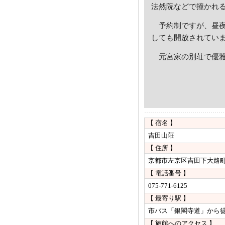
法然院などで撞かれ
予約制ですが、昼夜
しても開放されてい
元宮家の別荘で優雅
【 宿名 】
吉田山荘
【 住所 】
京都市左京区吉田下大路町5
【 電話番号 】
075-771-6125
【 最寄り駅 】
市バス「銀閣寺道」から
【 旅館へのアクセス 】