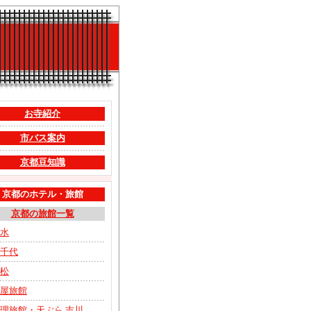
お寺紹介
市バス案内
京都豆知識
京都のホテル・旅館
京都の旅館一覧
水
千代
松
屋旅館
理旅館・天ぷら 吉川