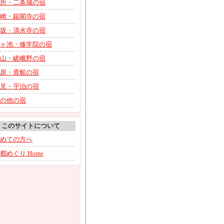
所・二条城の宿
崎・銀閣寺の宿
坂・清水寺の宿
ヶ池・修学院の宿
山・嵯峨野の宿
原・貴船の宿
見・宇治の宿
の他の宿
このサイトについて
めての方へ
都めぐり Home