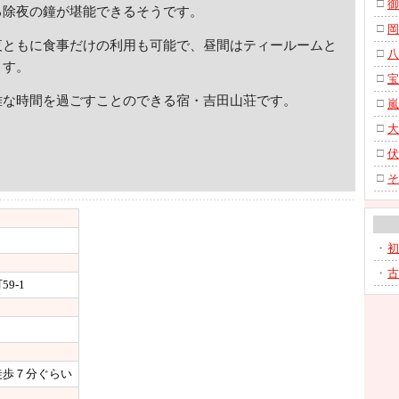
□
御
る除夜の鐘が堪能できるそうです。
□
岡
ともに食事だけの利用も可能で、昼間はティールームと
□
八
ます。
□
宝
な時間を過ごすことのできる宿・吉田山荘です。
□
嵐
□
大
□
伏
□
そ
・
初
・
古
9-1
徒歩７分ぐらい