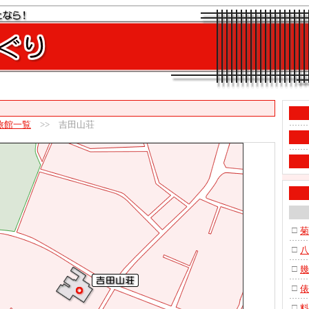
旅館一覧
>> 吉田山荘
□
菊
□
八
□
幾
□
俵
□
料