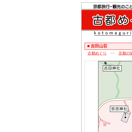
■
吉田山荘
古都めぐり
>>
京都の