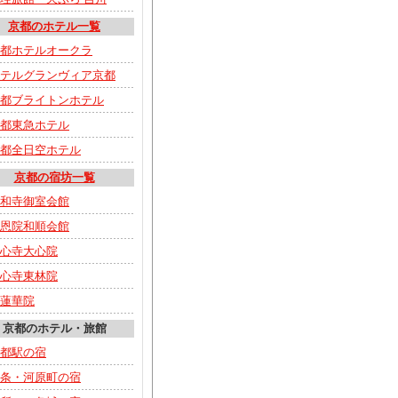
京都のホテル一覧
都ホテルオークラ
テルグランヴィア京都
都ブライトンホテル
都東急ホテル
都全日空ホテル
京都の宿坊一覧
和寺御室会館
恩院和順会館
心寺大心院
心寺東林院
蓮華院
京都のホテル・旅館
都駅の宿
条・河原町の宿