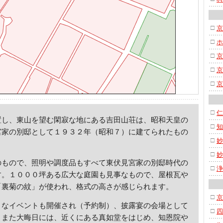
□
京
□
ホ
□
京
□
京
□
京
□
仁
し、東山を望む閑寂な地にある吉田山荘は、昭和天皇の
□
知
宮家の別邸として１９３２年（昭和７）に建てられたもの
□
妙
□
妙
もので、照明や調度品もすべて東伏見宮家の別邸時代の
□
浄
す。１０００坪ある広大な庭園も見事なもので、屋根瓦や
「裏菊の紋」が使われ、格式の高さが感じられます。
□
京
なイベントも開催され（予約制）、披露宴の会場として
□
四
。また大晦日には、近くにある真如堂をはじめ、知恩院や