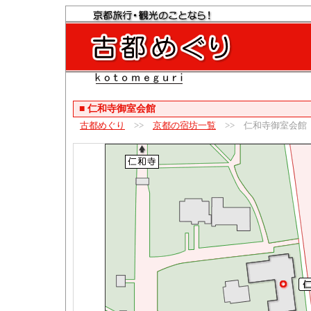
■
仁和寺御室会館
古都めぐり
>>
京都の宿坊一覧
>> 仁和寺御室会館