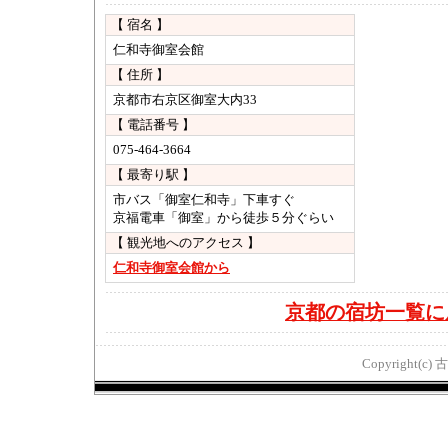
【 宿名 】
仁和寺御室会館
【 住所 】
京都市右京区御室大内33
【 電話番号 】
075-464-3664
【 最寄り駅 】
市バス「御室仁和寺」下車すぐ
京福電車「御室」から徒歩５分ぐらい
【 観光地へのアクセス 】
仁和寺御室会館から
京都の宿坊一覧に
Copyright(c) 