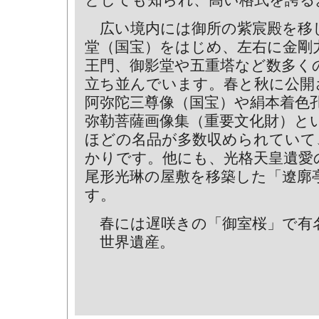
としても知られ、高い格式を誇る
広い境内には御所の紫宸殿を移
堂（国宝）をはじめ、左右に金剛
王門、御影堂や五重塔など数多く
立ち並んでいます。春と秋に公開
阿弥陀三尊像（国宝）や絹本着色
弥勒菩薩画像集（重要文化財）と
ほどの名品が多数収められていて
かりです。他にも、光格天皇遺愛
尾形光琳の屋敷を移築した「遼廓
す。
春には遅咲きの「御室桜」で有
世界遺産。