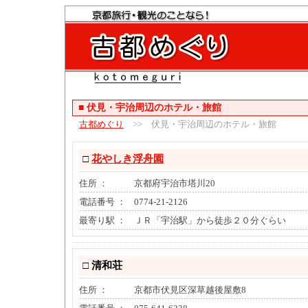
■
伏見・宇治周辺のホテル・旅館
古都めぐり
>> 伏見・宇治周辺のホテル・旅館
□
花やしき浮舟園
住所 ：
京都府宇治市塔川20
電話番号 ：
0774-21-2126
最寄り駅 ：
ＪＲ「宇治駅」から徒歩２０分ぐらい
□
清和荘
住所 ：
京都市伏見区深草越後屋敷8