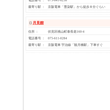
電話番号 ：
075-641-6238
最寄り駅 ：
京阪電車「墨染駅」から徒歩８分ぐらい
□
月見館
住所 ：
伏見区桃山町泰長老160-4
電話番号 ：
075-611-0284
最寄り駅 ：
京阪電車 宇治線「観月橋駅」下車すぐ