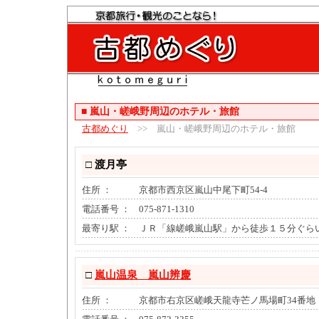
■
嵐山・嵯峨野周辺のホテル・旅館
古都めぐり
>> 嵐山・嵯峨野周辺のホテル・旅館
□
渡月亭
住所 ：
京都市西京区嵐山中尾下町54-4
電話番号 ：
075-871-1310
最寄り駅 ：
ＪＲ「線嵯峨嵐山駅」から徒歩１５分ぐら
□
嵐山温泉 嵐山辨慶
住所 ：
京都市右京区嵯峨天龍寺芒ノ馬場町34番地