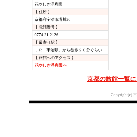
花やしき浮舟園
【 住所 】
京都府宇治市塔川20
【 電話番号 】
0774-21-2126
【 最寄り駅 】
ＪＲ「宇治駅」から徒歩２０分ぐらい
【 旅館へのアクセス 】
花やしき浮舟園 へ
京都の旅館一覧に
Copyright(c) 