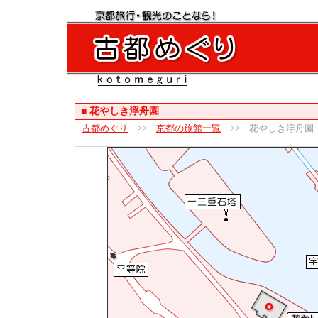
■
花やしき浮舟園
古都めぐり
>>
京都の旅館一覧
>> 花やしき浮舟園